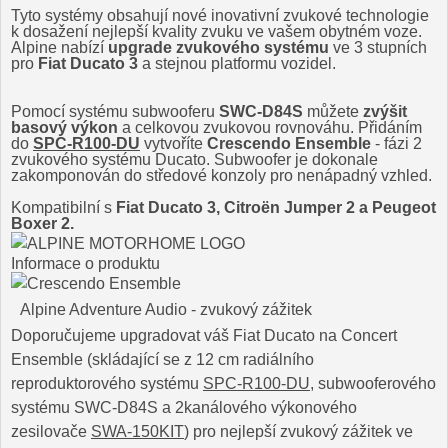
Tyto systémy obsahují nové inovativní zvukové technologie
k dosažení nejlepší kvality zvuku ve vašem obytném voze.
Alpine nabízí
upgrade zvukového systému
ve 3 stupních
pro
Fiat Ducato 3
a stejnou platformu vozidel.
Pomocí systému subwooferu
SWC-D84S
můžete
zvýšit
basový výkon
a celkovou zvukovou rovnováhu. Přidáním
do
SPC-R100-DU
vytvoříte
Crescendo Ensemble
- fázi 2
zvukového systému Ducato. Subwoofer je dokonale
zakomponován do středové konzoly pro nenápadný vzhled.
Kompatibilní s
Fiat Ducato 3, Citroën Jumper 2 a Peugeot
Boxer 2.
Informace o produktu
Alpine Adventure Audio - zvukový zážitek
Doporučujeme upgradovat váš Fiat Ducato na Concert
Ensemble (skládající se z 12 cm radiálního
reproduktorového systému
SPC-R100-DU
, subwooferového
systému SWC-D84S a 2kanálového výkonového
zesilovače
SWA-150KIT
) pro nejlepší zvukový zážitek ve