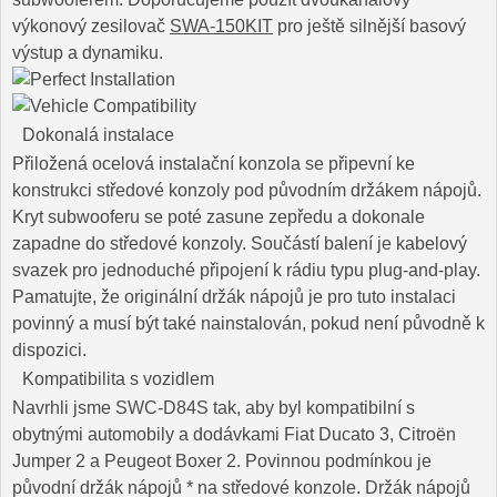
výkonový zesilovač
SWA-150KIT
pro ještě silnější basový
výstup a dynamiku.
Dokonalá instalace
Přiložená ocelová instalační konzola se připevní ke
konstrukci středové konzoly pod původním držákem nápojů.
Kryt subwooferu se poté zasune zepředu a dokonale
zapadne do středové konzoly. Součástí balení je kabelový
svazek pro jednoduché připojení k rádiu typu plug-and-play.
Pamatujte, že originální držák nápojů je pro tuto instalaci
povinný a musí být také nainstalován, pokud není původně k
dispozici.
Kompatibilita s vozidlem
Navrhli jsme SWC-D84S tak, aby byl kompatibilní s
obytnými automobily a dodávkami Fiat Ducato 3, Citroën
Jumper 2 a Peugeot Boxer 2. Povinnou podmínkou je
původní držák nápojů * na středové konzole. Držák nápojů