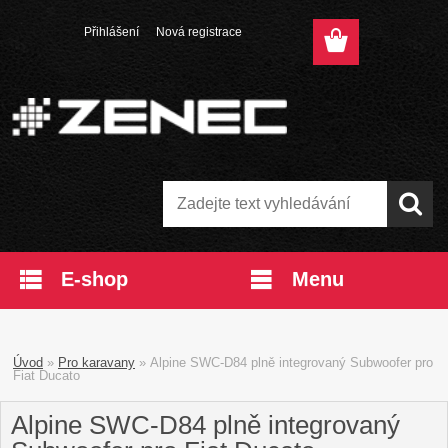
Přihlášení
Nová registrace
E-shop
Menu
Úvod
»
Pro karavany
»
Alpine SWC-D84 plně integrovaný Subwoofer pro
Fiat Ducato
Alpine SWC-D84 plně integrovaný