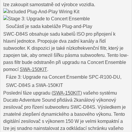
lze zakoupit samostatně od výrobce vozidla.
Součástí je sada kabeláže Plug-and-Play
SWC-D84S obsahuje sadu kabelů ISO pro připojení k
hlavní jednotce. Propojuje dva zadní kanály a řídí
subwoofer. K dispozici je také nízkofrekvenční filtr, který je
zapojen tak, aby omezil šířku pásma subwooferu. Tento low-
pass filtr bude odstraněn při upgradu na Concert Ensemble
pomocí
SWA-150KIT
.
Fáze 3: Upgrade na Concert Ensemble
SPC-R100-DU
,
SWC-D84S a
SWA-150KIT
Poslední fáze upgradu (
SWA-150KIT
) vašeho systému
Ducato Adventure Sound přidává 2kanálový výkonový
zesilovač pro řízení subwooferu SWC-D84S. Výsledkem je
znatelné zlepšení dynamického a basového výkonu. Tento
digitální zesilovač s výkonem 150 W je velmi kompaktní a
lze jej snadno nainstalovat za odkládací schránku vašeho