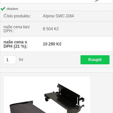
skladem
Číslo produktu:
Alpine SWC-D84
naše cena bez
8 504 Kč
DPH :
naše cena s
10 290 Kč
DPH (21 %):
ks