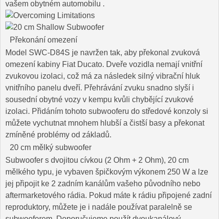
vašem obytném automobilu .
Překonání omezení
Model SWC-D84S je navržen tak, aby překonal zvuková
omezení kabiny Fiat Ducato. Dveře vozidla nemají vnitřní
zvukovou izolaci, což má za následek silný vibrační hluk
vnitřního panelu dveří. Přehrávání zvuku snadno slyší i
sousední obytné vozy v kempu kvůli chybějící zvukové
izolaci. Přidáním tohoto subwooferu do středové konzoly si
můžete vychutnat mnohem hlubší a čistší basy a překonat
zmíněné problémy od základů.
20 cm mělký subwoofer
Subwoofer s dvojitou cívkou (2 Ohm + 2 Ohm), 20 cm
mělkého typu, je vybaven špičkovým výkonem 250 W a lze
jej připojit ke 2 zadním kanálům vašeho původního nebo
aftermarketového rádia. Pokud máte k rádiu připojené zadní
reproduktory, můžete je i nadále používat paralelně se
subwooferem. Doporučujeme použít dvoukanálový