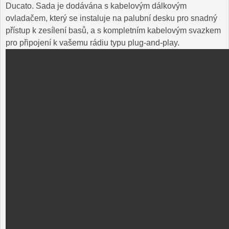
Ducato. Sada je dodávána s kabelovým dálkovým
ovladačem, který se instaluje na palubní desku pro snadný
přístup k zesílení basů, a s kompletním kabelovým svazkem
pro připojení k vašemu rádiu typu plug-and-play.